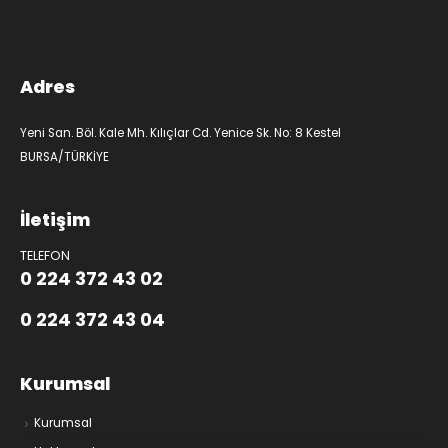
Adres
Yeni San. Böl. Kale Mh. Kılıçlar Cd. Yenice Sk. No: 8 Kestel
BURSA/TÜRKİYE
İletişim
TELEFON
0 224 372 43 02
0 224 372 43 04
Kurumsal
Kurumsal